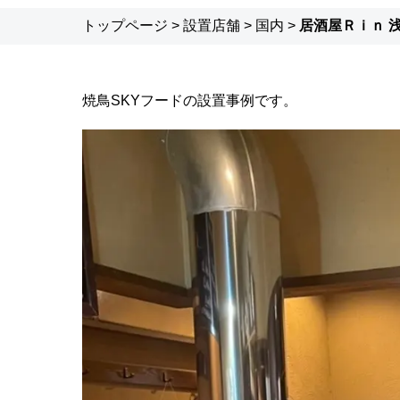
トップページ
>
設置店舗
>
国内
>
居酒屋Ｒｉｎ 
焼鳥SKYフードの設置事例です。