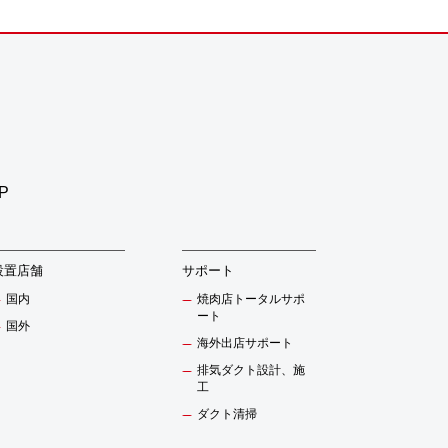
P
設置店舗
サポート
国内
焼肉店トータルサポ
ート
国外
海外出店サポート
排気ダクト設計、施
工
ダクト清掃