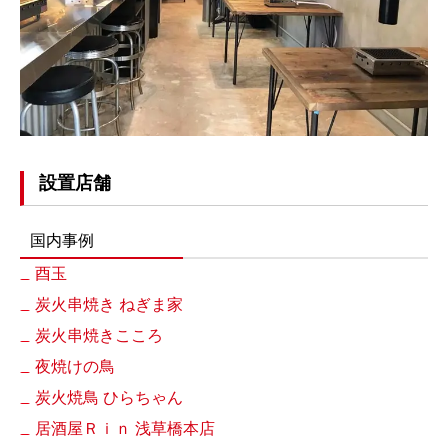
設置店舗
国内事例
酉玉
炭火串焼き ねぎま家
炭火串焼きこころ
夜焼けの鳥
炭火焼鳥 ひらちゃん
居酒屋Ｒｉｎ 浅草橋本店