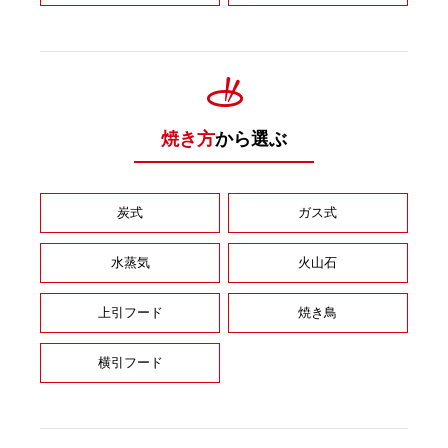
焼き方
から選ぶ
炭式
ガス式
水蒸気
火山石
上引フード
焼き鳥
横引フード