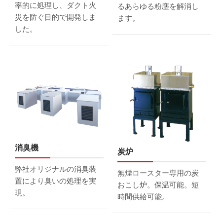
率的に処理し、ダクト火
るあらゆる粉塵を解消し
災を防ぐ目的で開発しま
ます。
した。
消臭機
炭炉
弊社オリジナルの消臭装
無煙ロースター専用の炭
置により臭いの処理を実
おこし炉。
保温可能。短
現。
時間供給可能。