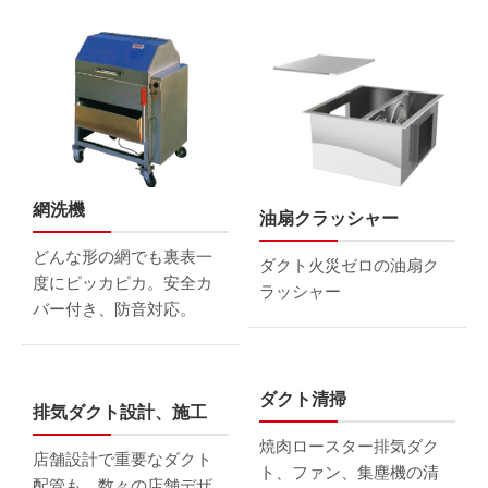
網洗機
油扇クラッシャー
どんな形の網でも裏表一
ダクト火災ゼロの油扇ク
度にピッカピカ。安全カ
ラッシャー
バー付き、防音対応。
ダクト清掃
排気ダクト設計、施工
焼肉ロースター排気ダク
店舗設計で重要なダクト
ト、ファン、集塵機の清
配管も、数々の店舗デザ